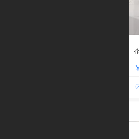
立
即
开
启
线
上
经
营
￥